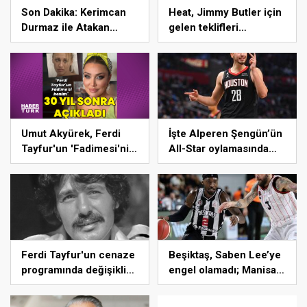
Son Dakika: Kerimcan
Heat, Jimmy Butler için
Durmaz ile Atakan
gelen teklifleri
Yılmaz tutuklandı!
‘beğenmiyor’ NBA
Durmaz'ın emniyetteki
Haberleri
ifadesi ortaya çıktı –
Magazin haberleri
Umut Akyürek, Ferdi
İşte Alperen Şengün’ün
Tayfur'un 'Fadimesi'nin
All-Star oylamasında
kendisi olduğunu
sıralaması!
açıkladı – Magazin
haberleri
Ferdi Tayfur'un cenaze
Beşiktaş, Saben Lee’ye
programında değişiklik
engel olamadı; Manisa
– Magazin haberleri
Basket kazandı