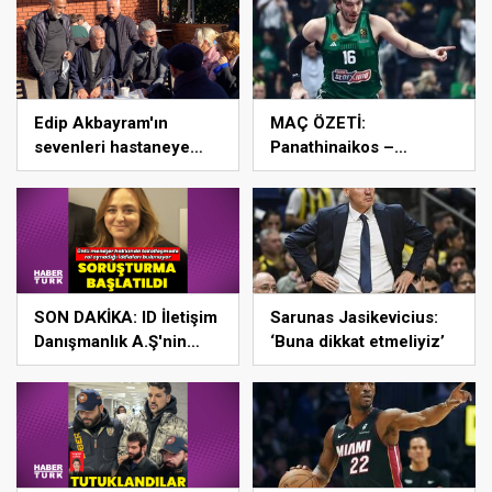
Edip Akbayram'ın
MAÇ ÖZETİ:
sevenleri hastaneye
Panathinaikos –
akın ediyor – Magazin
Partizan
habetrleri
SON DAKİKA: ID İletişim
Sarunas Jasikevicius:
Danışmanlık A.Ş'nin
‘Buna dikkat etmeliyiz’
kurucusu ve ortağı olan
Ayşe Barım hakkında
resen soruşturma
başlatıldı