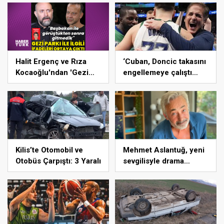
beraber geldi
Halit Ergenç ve Rıza
‘Cuban, Doncic takasını
Kocaoğlu'ndan 'Gezi
engellemeye çalıştı
Parkı' ifadesi – Magazin
ancak geç kaldı’ iddiası!
haberleri
NBA Haberleri
Kilis’te Otomobil ve
Mehmet Aslantuğ, yeni
Otobüs Çarpıştı: 3 Yaralı
sevgilisyle drama
çalışmalarında tanıştı –
Magazin haberleri