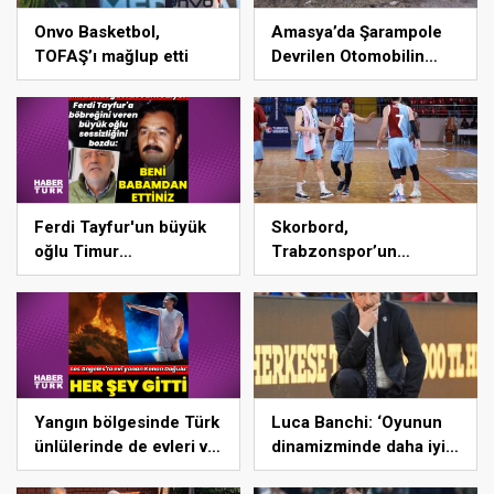
Onvo Basketbol,
Amasya’da Şarampole
TOFAŞ’ı mağlup etti
Devrilen Otomobilin
Sürücüsü Yaralandı
Ferdi Tayfur'un büyük
Skorbord,
oğlu Timur
Trabzonspor’un
Turanbayburt'tan
basketbol maçını
açıklama Magazin
erteletti
haberleri
Yangın bölgesinde Türk
Luca Banchi: ‘Oyunun
ünlülerinde de evleri var
dinamizminde daha iyi
– Magazin haberleri
olmak zorundayız’