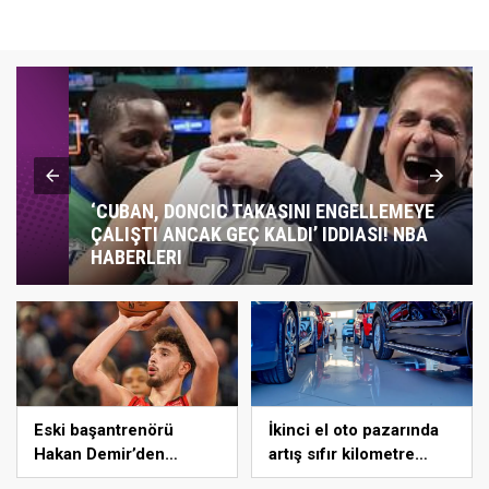
‘CUBAN, DONCIC TAKASINI ENGELLEMEYE
ÇALIŞTI ANCAK GEÇ KALDI’ IDDIASI! NBA
HABERLERI
Eski başantrenörü
İkinci el oto pazarında
Hakan Demir’den
artış sıfır kilometre
Alperen Şengün’e övgü
araçlarda düşüşle