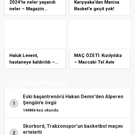
2024'te neler yaşandı
Karşıyaka’dan Manisa
neler – Magazin
Basket’e geçit yok!
haberleri
Haluk Levent,
MAÇ ÖZETİ: Kızılyıldız
hastaneye kaldırıldı –
– Maccabi Tel Aviv
Magazin haberleri
KATEGORİNİN POPÜLERLERİ
Eski başantrenörü Hakan Demir’den Alperen
Şengün’e övgü
1
144866 kez okundu
Skorbord, Trabzonspor’un basketbol maçını
erteletti
2