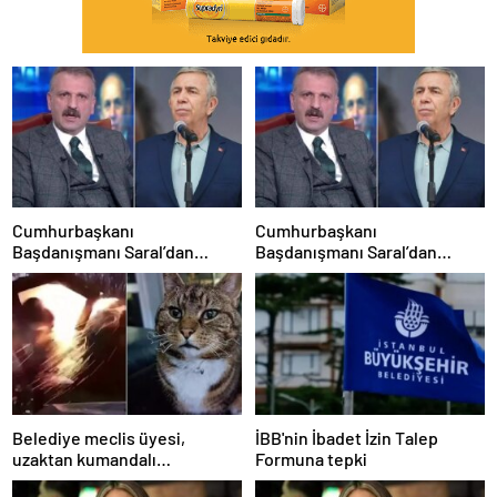
Cumhurbaşkanı
Cumhurbaşkanı
Başdanışmanı Saral’dan
Başdanışmanı Saral’dan
gündem yaratacak Mansur
gündem yaratacak Mansur
Yavaş iddiası
Yavaş iddiası
Belediye meclis üyesi,
İBB'nin İbadet İzin Talep
uzaktan kumandalı
Formuna tepki
patlayıcıyla kediyi havaya