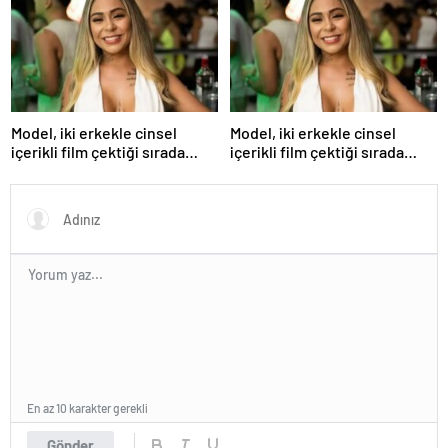
uçurmaya çalıştı
Model, iki erkekle cinsel
Model, iki erkekle cinsel
içerikli film çektiği sırada
içerikli film çektiği sırada
balkondan düşerek hayatını
balkondan düşerek hayatını
kaybetti
kaybetti
En az 10 karakter gerekli
Gönder