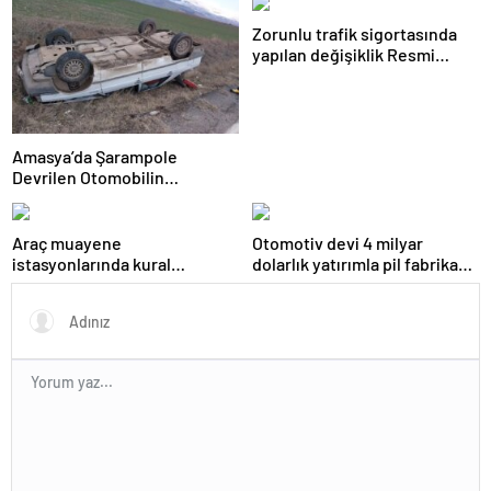
Zorunlu trafik sigortasında
yapılan değişiklik Resmi
Gazete’de yayımlanarak
yürürlüğe girdi
Amasya’da Şarampole
Devrilen Otomobilin
Sürücüsü Yaralandı
Araç muayene
Otomotiv devi 4 milyar
istasyonlarında kural
dolarlık yatırımla pil fabrikası
değişikliği Resmi Gazete’de
kuracak
yayımlanarak yürürlüğe girdi