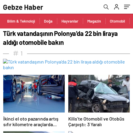
Gebze Haber
Bilim & Teknoloji
Doğa
Hayvanlar
Magazin
Otomobil
Türk vatandaşının Polonya’da 22 bin liraya
aldığı otomobile bakın
1
İkinci el oto pazarında artış
Kilis’te Otomobil ve Otobüs
sıfır kilometre araçlarda
Çarpıştı: 3 Yaralı
düşüşle beraber geldi