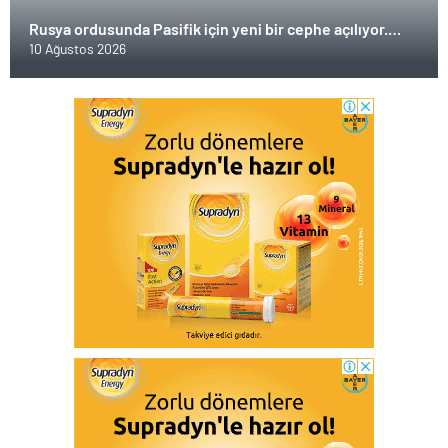
Rusya ordusunda Pasifik için yeni bir cephe açılıyor.
Çin’in ilk tepkisi!
10 Ağustos 2026