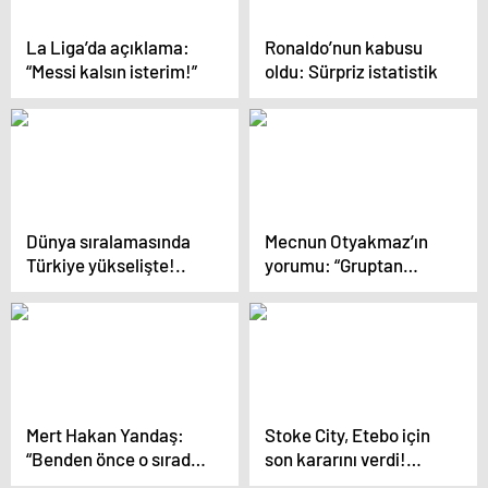
La Liga’da açıklama:
Ronaldo’nun kabusu
“Messi kalsın isterim!”
oldu: Sürpriz istatistik
Dünya sıralamasında
Mecnun Otyakmaz’ın
Türkiye yükselişte!..
yorumu: “Gruptan
neden çıkamayalım?”
Mert Hakan Yandaş:
Stoke City, Etebo için
“Benden önce o sırada
son kararını verdi!…
secde yapmış”