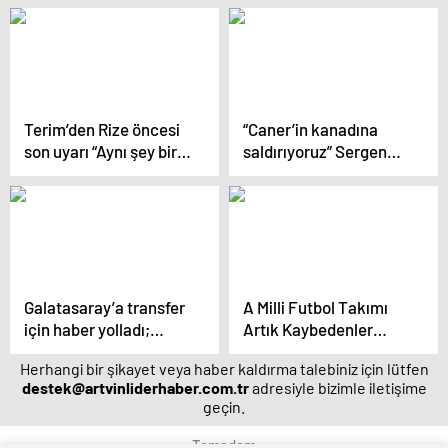
Terim’den Rize öncesi
“Caner’in kanadına
son uyarı “Aynı şey bir
saldırıyoruz” Sergen
daha asla olmasın”
Yalçın’ın hücum
planları
Galatasaray’a transfer
A Milli Futbol Takımı
için haber yolladı;
Artık Kaybedenler
“İsterseniz imza
Ligine Düştü
Herhangi bir şikayet veya haber kaldırma talebiniz için lütfen
atarım”
destek@artvinliderhaber.com.tr
adresiyle bizimle iletişime
geçin.
Temadam