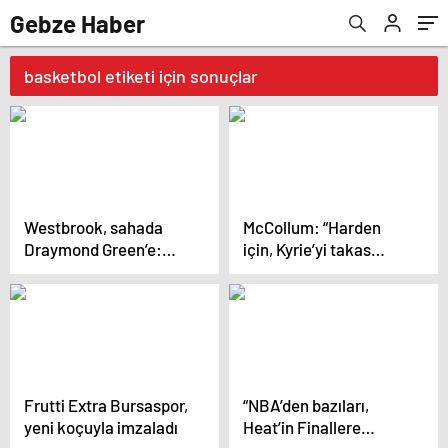
Gebze Haber
basketbol etiketi için sonuçlar
Westbrook, sahada
McCollum: “Harden
Draymond Green’e:
için, Kyrie’yi takas
“Daha şut
ederdim…”
atamıyorsun!”
Frutti Extra Bursaspor,
“NBA’den bazıları,
yeni koçuyla imzaladı
Heat’in Finallere