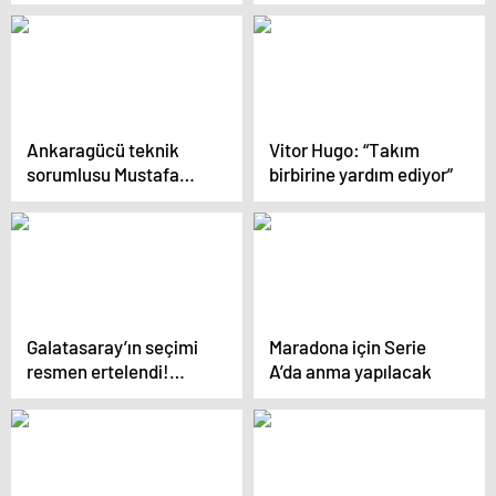
çıkışını ‘şans eseri’
olarak görüyor” iddiası
Ankaragücü teknik
Vitor Hugo: “Takım
sorumlusu Mustafa
birbirine yardım ediyor”
Dalcı: “Tek eksik
goldü”
Galatasaray’ın seçimi
Maradona için Serie
resmen ertelendi!…
A’da anma yapılacak