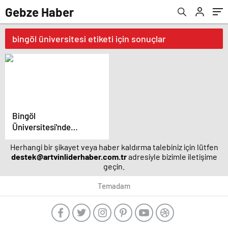
Gebze Haber
bingöl üniversitesi etiketi için sonuçlar
Bingöl
Üniversitesi'nde
Mülakat Mucizesi
Herhangi bir şikayet veya haber kaldırma talebiniz için lütfen
destek@artvinliderhaber.com.tr
adresiyle bizimle iletişime
geçin.
Temadam