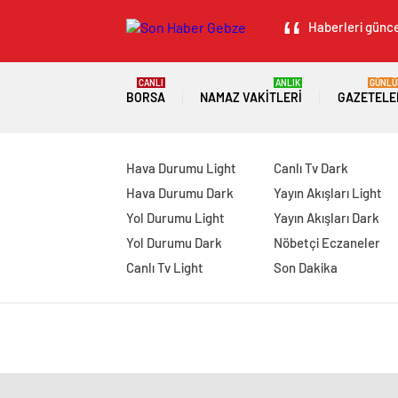
Haberleri güncel
CANLI
ANLIK
GÜNLÜ
BORSA
NAMAZ VAKITLERI
GAZETELE
Hava Durumu Light
Canlı Tv Dark
Hava Durumu Dark
Yayın Akışları Light
Yol Durumu Light
Yayın Akışları Dark
Yol Durumu Dark
Nöbetçi Eczaneler
Canlı Tv Light
Son Dakika
manavgat