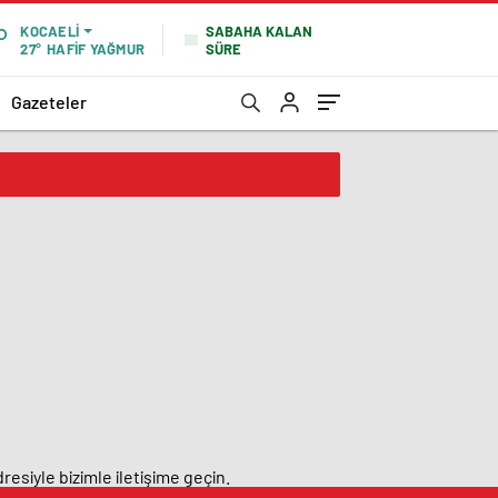
SABAHA KALAN
KOCAELI
SÜRE
27°
HAFİF YAĞMUR
Gazeteler
resiyle bizimle iletişime geçin.