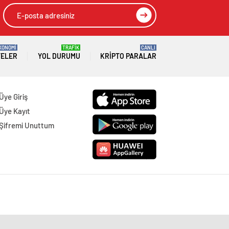
KONOMİ
TRAFİK
CANLI
TELER
YOL DURUMU
KRIPTO PARALAR
Üye Giriş
Üye Kayıt
Şifremi Unuttum