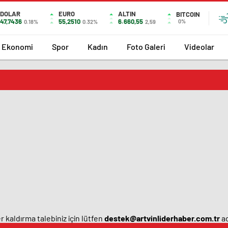
DOLAR
EURO
ALTIN
BITCOIN
47,7436
55,2510
6.660,55
0%
0.18%
0.32%
2,59
Ekonomi
Spor
Kadın
Foto Galeri
Videolar
 kaldırma talebiniz için lütfen
destek@artvinliderhaber.com.tr
ad