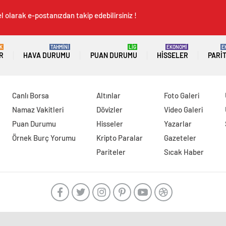
 olarak e-postanızdan takip edebilirsiniz !
K
TAHMİNİ
LİG
EKONOMİ
E
R
HAVA DURUMU
PUAN DURUMU
HISSELER
PARI
Canlı Borsa
Altınlar
Foto Galeri
Namaz Vakitleri
Dövizler
Video Galeri
Puan Durumu
Hisseler
Yazarlar
Örnek Burç Yorumu
Kripto Paralar
Gazeteler
Pariteler
Sıcak Haber