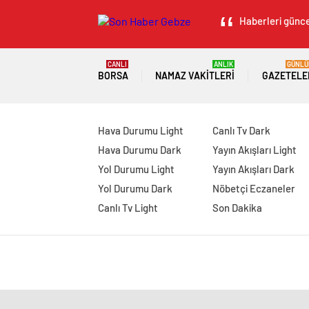
Haberleri güncel
CANLI
ANLIK
GÜNLÜ
BORSA
NAMAZ VAKITLERI
GAZETELE
Hava Durumu Light
Canlı Tv Dark
Hava Durumu Dark
Yayın Akışları Light
Yol Durumu Light
Yayın Akışları Dark
Yol Durumu Dark
Nöbetçi Eczaneler
Canlı Tv Light
Son Dakika
manavgat