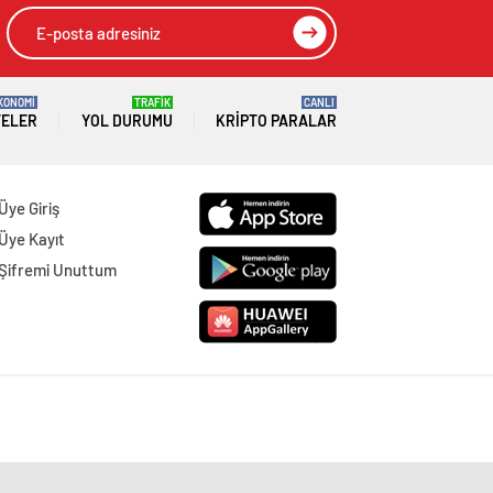
KONOMİ
TRAFİK
CANLI
TELER
YOL DURUMU
KRIPTO PARALAR
Üye Giriş
Üye Kayıt
Şifremi Unuttum