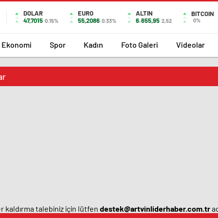
DOLAR
EURO
ALTIN
BITCOIN
47,7015
55,2086
6.655,95
0%
0.15%
0.33%
2,52
Ekonomi
Spor
Kadın
Foto Galeri
Videolar
ar
 kaldırma talebiniz için lütfen
destek@artvinliderhaber.com.tr
ad