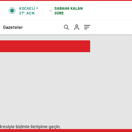
SABAHA KALAN
KOCAELI
SÜRE
27°
AÇIK
Gazeteler
resiyle bizimle iletişime geçin.