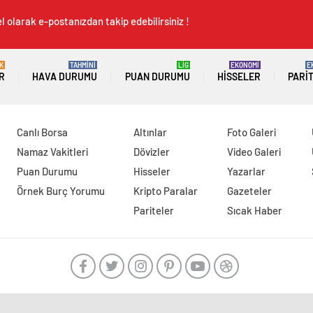
 olarak e-postanızdan takip edebilirsiniz !
K
TAHMİNİ
LİG
EKONOMİ
E
R
HAVA DURUMU
PUAN DURUMU
HISSELER
PARI
Canlı Borsa
Altınlar
Foto Galeri
Namaz Vakitleri
Dövizler
Video Galeri
Puan Durumu
Hisseler
Yazarlar
Örnek Burç Yorumu
Kripto Paralar
Gazeteler
Pariteler
Sıcak Haber