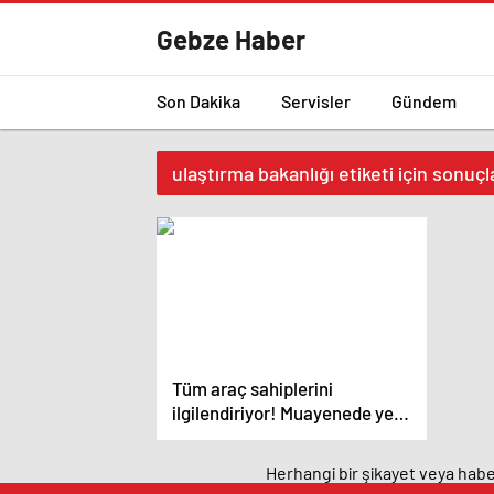
Gebze Haber
Son Dakika
Servisler
Gündem
ulaştırma bakanlığı etiketi için sonuçl
Tüm araç sahiplerini
ilgilendiriyor! Muayenede yeni
dönem başlıyor
Herhangi bir şikayet veya haber