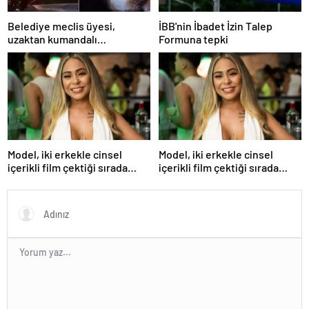
Belediye meclis üyesi,
İBB'nin İbadet İzin Talep
uzaktan kumandalı
Formuna tepki
patlayıcıyla kediyi havaya
uçurmaya çalıştı
Model, iki erkekle cinsel
Model, iki erkekle cinsel
içerikli film çektiği sırada
içerikli film çektiği sırada
balkondan düşerek hayatını
balkondan düşerek hayatını
kaybetti
kaybetti