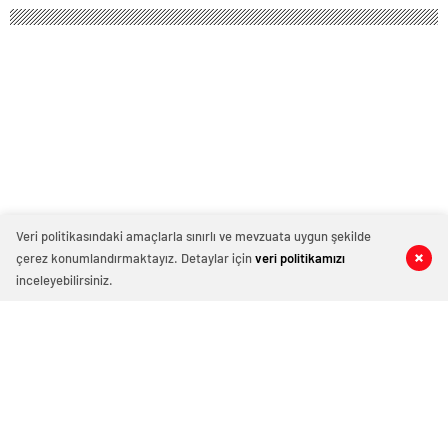
balkondan düşerek hayatını
balkondan düşerek hayatını
kaybetti
kaybetti
Yahya Sinvar’a ‘Terörist’ diyen
televizyon kanalına baskın
Ekim 25, 2024 11:55
ABONE OL
News
Veri politikasındaki amaçlarla sınırlı ve mevzuata uygun şekilde
çerez konumlandırmaktayız. Detaylar için
veri politikamızı
0
0
0
0
0
0
inceleyebilirsiniz.
Irak’ın başkenti Bağdat’ta Şii milis güçlerini