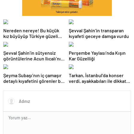
Nereden nereye! Bu küçük
Şevval Şahin’in transparan
kız büyüyüp Türkiye güzeli
kıyafeti geceye damga vurdu
oldu
Şevval Şahin’in sütyensiz
Perşembe Yaylası’nda Kışın
görüntülerine Acun Ilıcalı’nın
Kar Güzelliği
kanalında sansür
Şeyma Subaşı’nın iç çamaşır
Tarkan, İstanbul’da konser
detaylı kıyafetini görenler bir
verdi, ayakkabıları ile dikkat
daha baktı
çekti