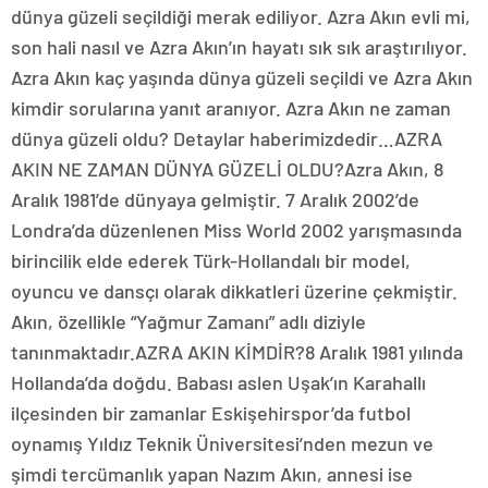
dünya güzeli seçildiği merak ediliyor. Azra Akın evli mi,
son hali nasıl ve Azra Akın’ın hayatı sık sık araştırılıyor.
Azra Akın kaç yaşında dünya güzeli seçildi ve Azra Akın
kimdir sorularına yanıt aranıyor. Azra Akın ne zaman
dünya güzeli oldu? Detaylar haberimizdedir…AZRA
AKIN NE ZAMAN DÜNYA GÜZELİ OLDU?Azra Akın, 8
Aralık 1981’de dünyaya gelmiştir. 7 Aralık 2002’de
Londra’da düzenlenen Miss World 2002 yarışmasında
birincilik elde ederek Türk-Hollandalı bir model,
oyuncu ve dansçı olarak dikkatleri üzerine çekmiştir.
Akın, özellikle “Yağmur Zamanı” adlı diziyle
tanınmaktadır.AZRA AKIN KİMDİR?8 Aralık 1981 yılında
Hollanda’da doğdu. Babası aslen Uşak’ın Karahallı
ilçesinden bir zamanlar Eskişehirspor’da futbol
oynamış Yıldız Teknik Üniversitesi’nden mezun ve
şimdi tercümanlık yapan Nazım Akın, annesi ise