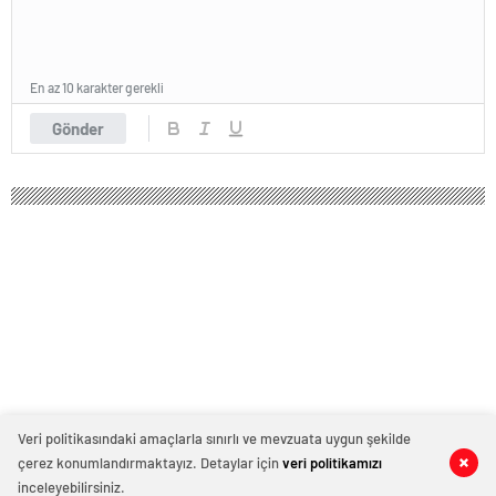
En az 10 karakter gerekli
Gönder
Veri politikasındaki amaçlarla sınırlı ve mevzuata uygun şekilde
çerez konumlandırmaktayız. Detaylar için
veri politikamızı
0
0
0
0
inceleyebilirsiniz.