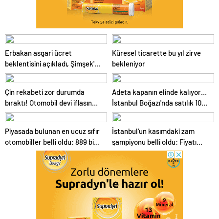
Erbakan asgari ücret
Küresel ticarette bu yıl zirve
beklentisini açıkladı, Şimşek'i
bekleniyor
eleştirdi
Çin rekabeti zor durumda
Adeta kapanın elinde kalıyor…
bıraktı! Otomobil devi iflasın
İstanbul Boğazı'nda satılık 100
eşiğinde
yalı
Piyasada bulunan en ucuz sıfır
İstanbul'un kasımdaki zam
otomobiller belli oldu: 889 bin
şampiyonu belli oldu: Fiyatı
liradan başlıyor
yüzde 49 arttı