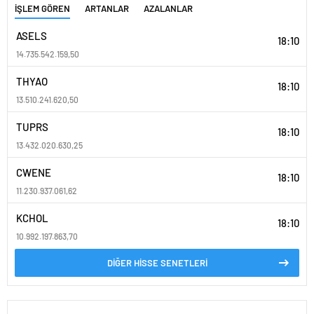
İŞLEM GÖREN
ARTANLAR
AZALANLAR
ASELS
18:10
14.735.542.159,50
THYAO
18:10
13.510.241.620,50
TUPRS
18:10
13.432.020.630,25
CWENE
18:10
11.230.937.061,62
KCHOL
18:10
10.992.197.863,70
DİĞER HİSSE SENETLERİ