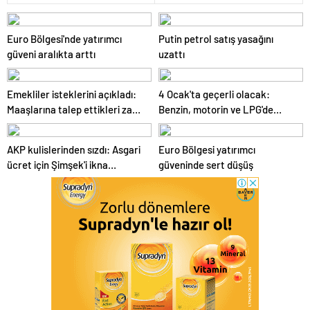
Euro Bölgesi'nde yatırımcı
Putin petrol satış yasağını
güveni aralıkta arttı
uzattı
Emekliler isteklerini açıkladı:
4 Ocak'ta geçerli olacak:
Maaşlarına talep ettikleri zam
Benzin, motorin ve LPG'de
belli oldu
tabela değişiyor
AKP kulislerinden sızdı: Asgari
Euro Bölgesi yatırımcı
ücret için Şimşek'i ikna
güveninde sert düşüş
etmeye çalışıyorlar