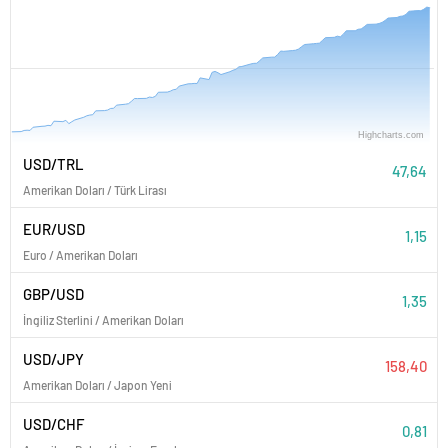
PARİTELER
Highcharts.com
Nisan '26
Mayıs '26
Haziran '26
Temmuz '26
Ağustos '26
USD/TRL
47,64
Amerikan Doları / Türk Lirası
EUR/USD
1,15
Euro / Amerikan Doları
GBP/USD
1,35
İngiliz Sterlini / Amerikan Doları
USD/JPY
158,40
Amerikan Doları / Japon Yeni
USD/CHF
0,81