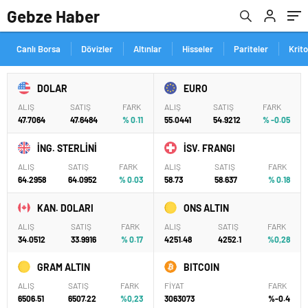
Gebze Haber
Canlı Borsa
Dövizler
Altınlar
Hisseler
Pariteler
Krit
DOLAR
EURO
ALIŞ
SATIŞ
FARK
ALIŞ
SATIŞ
FARK
47.7064
47.6484
% 0.11
55.0441
54.9212
% -0.05
İNG. STERLİNİ
İSV. FRANGI
ALIŞ
SATIŞ
FARK
ALIŞ
SATIŞ
FARK
64.2958
64.0952
% 0.03
58.73
58.637
% 0.18
KAN. DOLARI
ONS ALTIN
ALIŞ
SATIŞ
FARK
ALIŞ
SATIŞ
FARK
34.0512
33.9916
% 0.17
4251.48
4252.1
%0,28
GRAM ALTIN
BITCOIN
ALIŞ
SATIŞ
FARK
FİYAT
FARK
6506.51
6507.22
%0,23
3063073
%-0.4