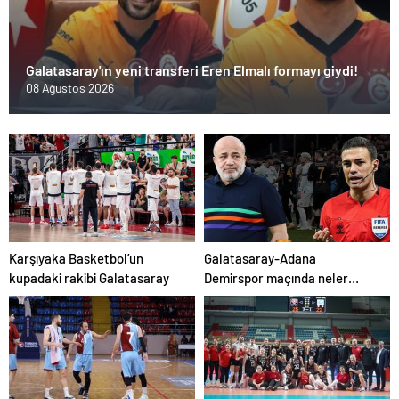
Galatasaray'ın yeni transferi Eren Elmalı formayı giydi!
08 Ağustos 2026
Karşıyaka Basketbol’un
Galatasaray-Adana
kupadaki rakibi Galatasaray
Demirspor maçında neler
yaşandı? Murat Sancak
açıkladı 'Ensesindeyim, vay
onun haline'