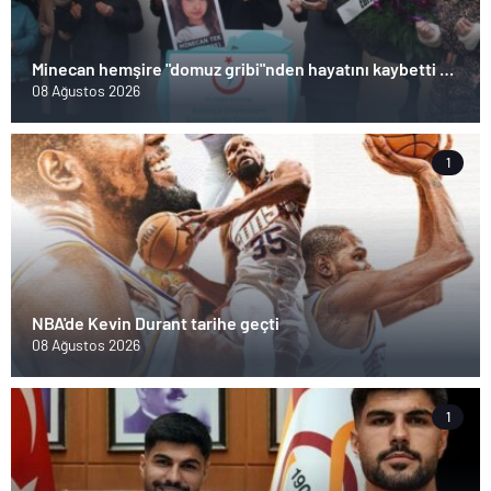
Minecan hemşire "domuz gribi"nden hayatını kaybetti –
Haberler | Sağlık Haberleri
08 Ağustos 2026
1
NBA'de Kevin Durant tarihe geçti
08 Ağustos 2026
1