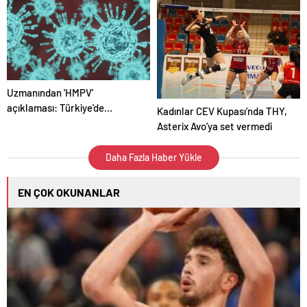
kaçta, hangi kanalda canlı
bilen Misli üyesi 104.267 TL
yayınlanacak? (Suudi
kazandı!
Arabistan Ligi)
Uzmanından 'HMPV'
açıklaması: Türkiye'de
Kadınlar CEV Kupası’nda THY,
anormal durum yok –
Asterix Avo’ya set vermedi
Haberler | Sağlık Haberleri
Daha Fazla Haber Yükle
EN ÇOK OKUNANLAR