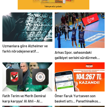
Uzmanlara göre Alzheimer ve
farklı nörodejeneratif
Arkas Spor, sahasındaki
hastalıklardaki son gelişmeler
galibiyet serisini sürdürmek
ile unutmayı unutacağız |
istiyor
Sağlık Haberleri
Fatih Terim ve Merih Demiral
Ömer Faruk Yurtseven son
karşı karşıya! Al Ahli – Al
basketi attı… Panathinaikos –
Shabab maçı ne zaman, saat
Partizan maçında beraberliği