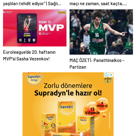
yaşlıları tehdit ediyor" | Sağlık
maçı ne zaman, saat kaçta,
Haberleri
hangi kanalda? (Muhtemel
11'ler)
Euroleague'de 20. haftanın
MVP'si Sasha Vezenkov!
MAÇ ÖZETİ: Panathinaikos –
Partizan