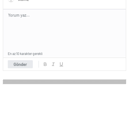
En az 10 karakter gerekli
Gönder
Son dakika: Cumhurbaşkanı
Erdoğan'dan açıklamalar | Son dakika
haberleri