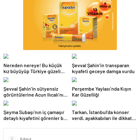
Nereden nereye! Bu küçük
Şevval Şahin’in transparan
kız büyüyüp Türkiye güzeli
kıyafeti geceye damga vurdu
oldu
Şevval Şahin’in sütyensiz
Perşembe Yaylası’nda Kışın
görüntülerine Acun Ilıcalı’nın
Kar Güzelliği
kanalında sansür
Şeyma Subaşı’nın iç çamaşır
Tarkan, İstanbul’da konser
detaylı kıyafetini görenler bir
verdi, ayakkabıları ile dikkat
daha baktı
çekti