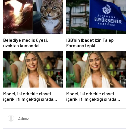
Yavaş iddiası
Yavaş iddiası
Belediye meclis üyesi,
İBB'nin İbadet İzin Talep
uzaktan kumandalı
Formuna tepki
patlayıcıyla kediyi havaya
uçurmaya çalıştı
Model, iki erkekle cinsel
Model, iki erkekle cinsel
içerikli film çektiği sırada
içerikli film çektiği sırada
balkondan düşerek hayatını
balkondan düşerek hayatını
kaybetti
kaybetti