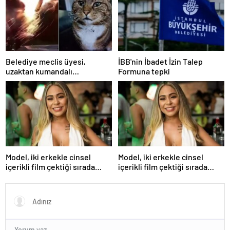
Belediye meclis üyesi,
İBB'nin İbadet İzin Talep
uzaktan kumandalı
Formuna tepki
patlayıcıyla kediyi havaya
uçurmaya çalıştı
Model, iki erkekle cinsel
Model, iki erkekle cinsel
içerikli film çektiği sırada
içerikli film çektiği sırada
balkondan düşerek hayatını
balkondan düşerek hayatını
kaybetti
kaybetti