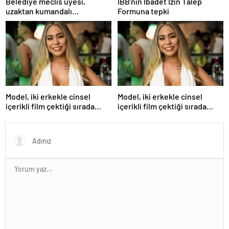
Belediye meclis üyesi,
İBB'nin İbadet İzin Talep
uzaktan kumandalı
Formuna tepki
patlayıcıyla kediyi havaya
uçurmaya çalıştı
Model, iki erkekle cinsel
Model, iki erkekle cinsel
içerikli film çektiği sırada
içerikli film çektiği sırada
balkondan düşerek hayatını
balkondan düşerek hayatını
kaybetti
kaybetti