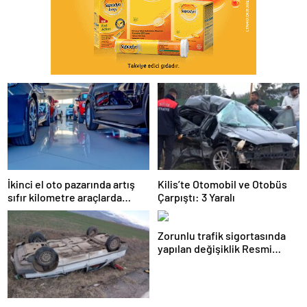
İkinci el oto pazarında artış
Kilis’te Otomobil ve Otobüs
sıfır kilometre araçlarda
Çarpıştı: 3 Yaralı
düşüşle beraber geldi
Zorunlu trafik sigortasında
yapılan değişiklik Resmi
Gazete’de yayımlanarak
yürürlüğe girdi