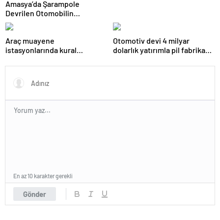
Amasya’da Şarampole
Devrilen Otomobilin
Sürücüsü Yaralandı
Araç muayene
Otomotiv devi 4 milyar
istasyonlarında kural
dolarlık yatırımla pil fabrikası
değişikliği Resmi Gazete’de
kuracak
yayımlanarak yürürlüğe girdi
En az 10 karakter gerekli
Gönder