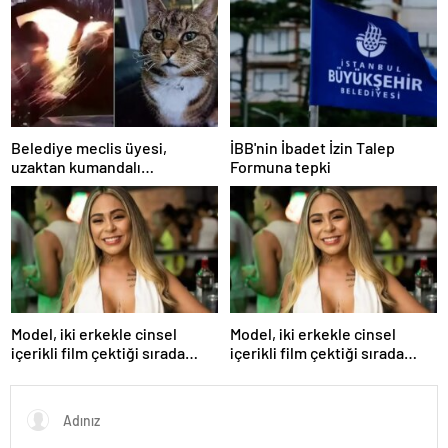
Yavaş iddiası
Yavaş iddiası
Belediye meclis üyesi,
İBB'nin İbadet İzin Talep
uzaktan kumandalı
Formuna tepki
patlayıcıyla kediyi havaya
uçurmaya çalıştı
Model, iki erkekle cinsel
Model, iki erkekle cinsel
içerikli film çektiği sırada
içerikli film çektiği sırada
balkondan düşerek hayatını
balkondan düşerek hayatını
kaybetti
kaybetti