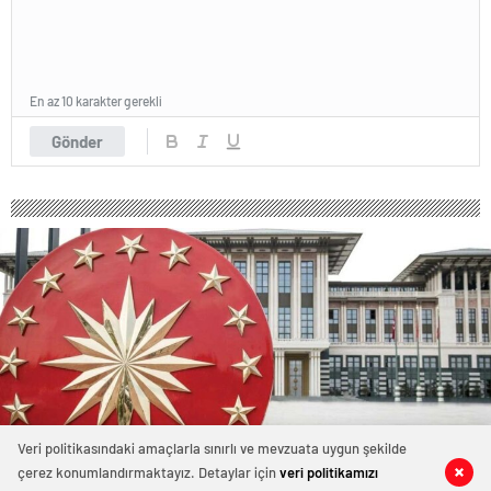
En az 10 karakter gerekli
Gönder
Veri politikasındaki amaçlarla sınırlı ve mevzuata uygun şekilde
çerez konumlandırmaktayız. Detaylar için
veri politikamızı
0
0
0
0