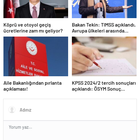
Köprü ve otoyol geçiş
Bakan Tekin: TIMSS açıklandı,
ücretlerine zam mı geliyor?
Avrupa ülkeleri arasında
birinciyiz
Aile Bakanlığından pırlanta
KPSS 2024/2 tercih sonuçları
açıklaması!
açıklandı: ÖSYM Sonuç
Sorgulama Ekranı aktif…