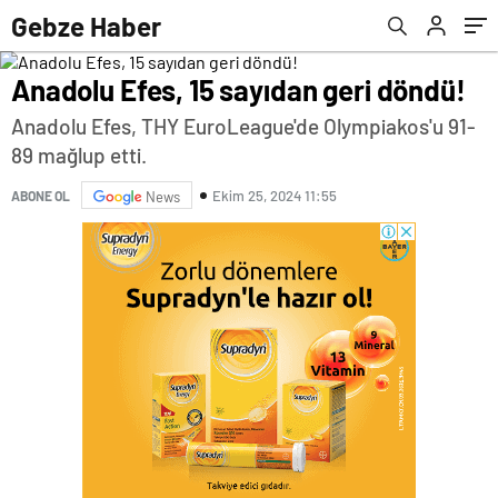
Gebze Haber
Anadolu Efes, 15 sayıdan geri döndü!
Anadolu Efes, THY EuroLeague'de Olympiakos'u 91-
89 mağlup etti.
Ekim 25, 2024 11:55
ABONE OL
News