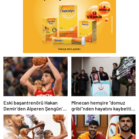
Eski başantrenörü Hakan
Minecan hemşire "domuz
Demir’den Alperen Şengün’e
gribi"nden hayatını kaybetti –
övgü
Haberler | Sağlık Haberleri