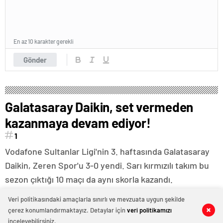
En az 10 karakter gerekli
Gönder
Galatasaray Daikin, set vermeden
kazanmaya devam ediyor!
1
Vodafone Sultanlar Ligi'nin 3. haftasında Galatasaray
Daikin, Zeren Spor'u 3-0 yendi. Sarı kırmızılı takım bu
sezon çıktığı 10 maçı da aynı skorla kazandı.
Veri politikasındaki amaçlarla sınırlı ve mevzuata uygun şekilde
çerez konumlandırmaktayız. Detaylar için
veri politikamızı
0
0
0
0
inceleyebilirsiniz.