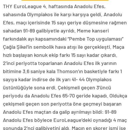
THY EuroLeague 4. haftasında Anadolu Efes,
sahasında Olympiakos ile karşı karşıya geldi. Anadolu
Efes, maçı içerisinde 15 sayı geriye düşmesine rağmen
sahadan 91-89 galibiyetle ayrıldı. Meme kanseri
farkındalık ayı kapsamındaki “Pembe Top uygulaması”
Çağla Şikel’in sembolik hava atışı ile gerçekleşti. Maça
hızlı başlayan konuk ekip farkı 15 sayı kadar çıkardı.
2’inci periyotta toparlanan Anadolu Efes ilk yarının
bitimine 3.6 saniye kala Thomson’ın basketiyle farkı 1
sayıya kadar indirse de ilk yarı 41- 44 Olympiakos
üstünlüğüyle sona erdi. Çekişmeli geçen 3’üncü
periyodu da Anadolu Efes 65-70 geride kapadı. Oldukça
çekişmeli geçen son periyotta öne geçmeyi başaran
Anadolu Efes maçtan da galip ayrılmayı bildi: 91-89
Anadolu Efes böylece EuroLeague’deki oynadığı 4 maç
sonunda 2’nci galibiyetini aldı. Maçın en skorer ismi ise