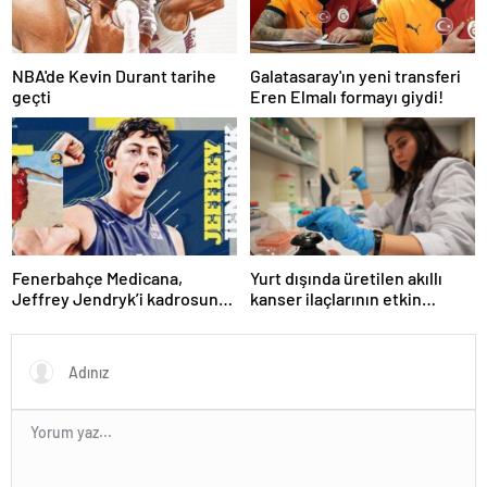
NBA'de Kevin Durant tarihe
Galatasaray'ın yeni transferi
geçti
Eren Elmalı formayı giydi!
Fenerbahçe Medicana,
Yurt dışında üretilen akıllı
Jeffrey Jendryk’i kadrosuna
kanser ilaçlarının etkin
kattı
maddesi yerli imkanlarla
geliştirildi | Sağlık Haberleri