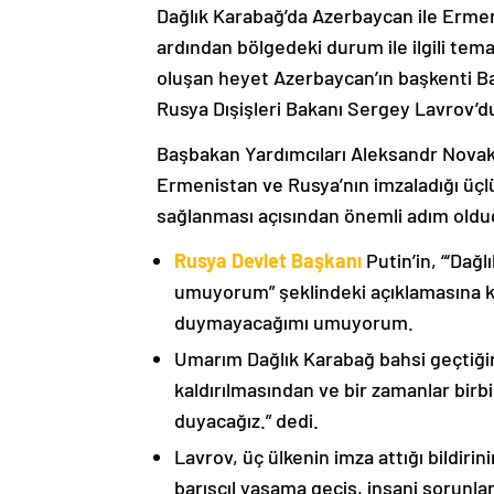
Dağlık Karabağ’da Azerbaycan ile Erme
ardından bölgedeki durum ile ilgili t
oluşan heyet Azerbaycan’ın başkenti B
Rusya Dışişleri Bakanı Sergey Lavrov’d
Başbakan Yardımcıları Aleksandr Nova
Ermenistan ve Rusya’nın imzaladığı üçlü
sağlanması açısından önemli adım oldu
Rusya Devlet Başkanı
Putin’in, “‘Dağ
umuyorum” şeklindeki açıklamasına kat
duymayacağımı umuyorum.
Umarım Dağlık Karabağ bahsi geçtiği
kaldırılmasından ve bir zamanlar birbi
duyacağız.” dedi.
Lavrov, üç ülkenin imza attığı bildiri
barışçıl yaşama geçiş, insani sorunlar