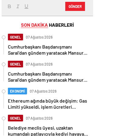
GÖNDER
SON DAKİKA
HABERLERİ
GENEL
07 Ağustos 2026
Cumhurbaşkanı Başdanışmanı
Saral’dan gündem yaratacak Mansur
Yavaş iddiası
GENEL
07 Ağustos 2026
Cumhurbaşkanı Başdanışmanı
Saral’dan gündem yaratacak Mansur
Yavaş iddiası
EKONOMİ
07 Ağustos 2026
Ethereum ağında büyük değişim: Gas
Limiti yükseldi, işlem ücretleri
düşebilir mi?
GENEL
07 Ağustos 2026
Belediye meclis üyesi, uzaktan
kumandalı patlayıcıyla kediyi havaya