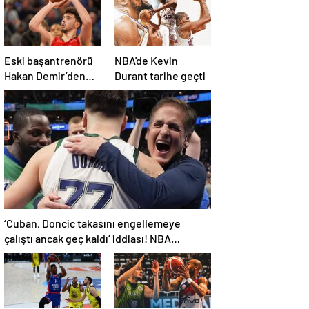
Eski başantrenörü
NBA'de Kevin
Hakan Demir’den
Durant tarihe geçti
Alperen Şengün’e
övgü
‘Cuban, Doncic takasını engellemeye
çalıştı ancak geç kaldı’ iddiası! NBA
Haberleri