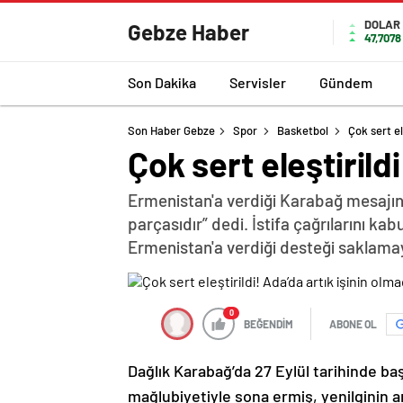
DOLAR
Gebze Haber
47,7078
Son Dakika
Servisler
Gündem
Son Haber Gebze
Spor
Basketbol
Çok sert el
Çok sert eleştirild
Ermenistan'a verdiği Karabağ mesajın
parçasıdır” dedi. İstifa çağrılarını k
Ermenistan'a verdiği desteği saklama
0
BEĞENDİM
ABONE OL
Dağlık Karabağ’da 27 Eylül tarihinde ba
mağlubiyetiyle sona ermiş, yenilginin 