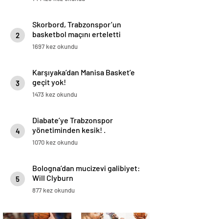
Skorbord, Trabzonspor’un
basketbol maçını erteletti
2
1697 kez okundu
Karşıyaka’dan Manisa Basket’e
geçit yok!
3
1473 kez okundu
Diabate’ye Trabzonspor
yönetiminden kesik! .
4
1070 kez okundu
Bologna’dan mucizevi galibiyet:
Will Clyburn
5
877 kez okundu