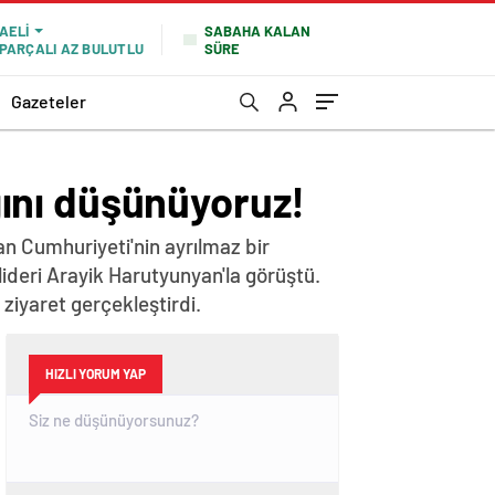
SABAHA KALAN
AELI
SÜRE
PARÇALI AZ BULUTLU
Gazeteler
ığını düşünüyoruz!
n Cumhuriyeti'nin ayrılmaz bir
lideri Arayik Harutyunyan'la görüştü.
iyaret gerçekleştirdi.
HIZLI YORUM YAP