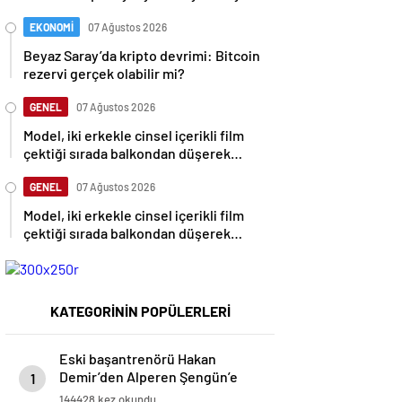
uçurmaya çalıştı
EKONOMİ
07 Ağustos 2026
Beyaz Saray’da kripto devrimi: Bitcoin
rezervi gerçek olabilir mi?
GENEL
07 Ağustos 2026
Model, iki erkekle cinsel içerikli film
çektiği sırada balkondan düşerek
hayatını kaybetti
GENEL
07 Ağustos 2026
Model, iki erkekle cinsel içerikli film
çektiği sırada balkondan düşerek
hayatını kaybetti
KATEGORİNİN POPÜLERLERİ
Eski başantrenörü Hakan
Demir’den Alperen Şengün’e
1
övgü
144428 kez okundu