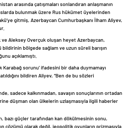
nistan arasında çatışmaları sonlandıran anlaşmanın
emaslarda bulunmak üzere Rus hükümet üyelerinden
akü’ye gitmiş, Azerbaycan Cumhurbaşkanı İlham Aliyev,
ur.
k ve Aleksey Overçuk oluşan heyet Azerbaycan,
 bildirinin bölgede sağlam ve uzun süreli barışın
ğunu açıklamıştı.
lık Karabağ sorunu’ ifadesini bir daha duymamayı
ıldığını bildiren Aliyev, “Ben de bu sözleri
nde, sadece kalkınmadan, savaşın sonuçlarının ortadan
rine düşman olan ülkelerin uzlaşmasıyla ilgili haberler
nin, bazı güçler tarafından kan dökülmesinin sonu,
ın çözümü olarak değil, jeopolitik oyunların prizmasıyla