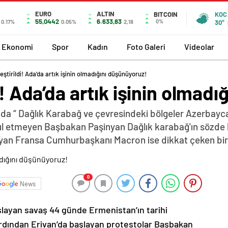
EURO
ALTIN
BITCOIN
KOC
55,0442
6.633,83
0%
0.17%
0.05%
2,18
30°
Ekonomi
Spor
Kadın
Foto Galeri
Videolar
eştirildi! Ada’da artık işinin olmadığını düşünüyoruz!
i! Ada’da artık işinin olmad
da “ Dağlık Karabağ ve çevresindeki bölgeler Azerbayca
abul etmeyen Başbakan Paşinyan Dağlık karabağ'ın sözde 
yan Fransa Cumhurbaşkanı Macron ise dikkat çeken bir z
0
News
şlayan savaş 44 günde Ermenistan’ın tarihi
ardından Erivan’da başlayan protestolar Başbakan