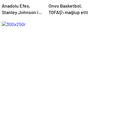
Anadolu Efes,
Onvo Basketbol,
Stanley Johnson ile
TOFAŞ’ı mağlup etti
yollarını ayırdı