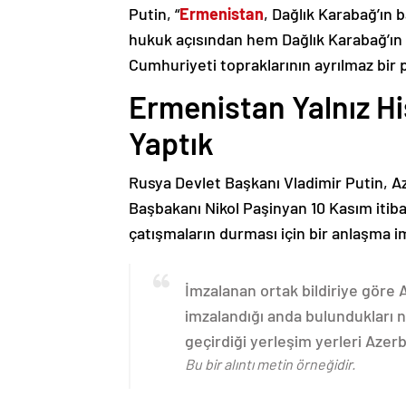
Putin, “
Ermenistan
, Dağlık Karabağ’ın 
hukuk açısından hem Dağlık Karabağ’ı
Cumhuriyeti topraklarının ayrılmaz bir 
Ermenistan Yalnız H
Yaptık
Rusya Devlet Başkanı Vladimir Putin, 
Başbakanı Nikol Paşinyan 10 Kasım itib
çatışmaların durması için bir anlaşma i
İmzalanan ortak bildiriye göre
imzalandığı anda bulundukları n
geçirdiği yerleşim yerleri Aze
Bu bir alıntı metin örneğidir.