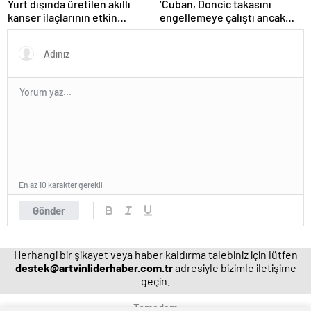
Yurt dışında üretilen akıllı
‘Cuban, Doncic takasını
kanser ilaçlarının etkin
engellemeye çalıştı ancak
maddesi yerli imkanlarla
geç kaldı’ iddiası! NBA
geliştirildi | Sağlık Haberleri
Haberleri
En az 10 karakter gerekli
Gönder
Herhangi bir şikayet veya haber kaldırma talebiniz için lütfen
destek@artvinliderhaber.com.tr
adresiyle bizimle iletişime
geçin.
Temadam