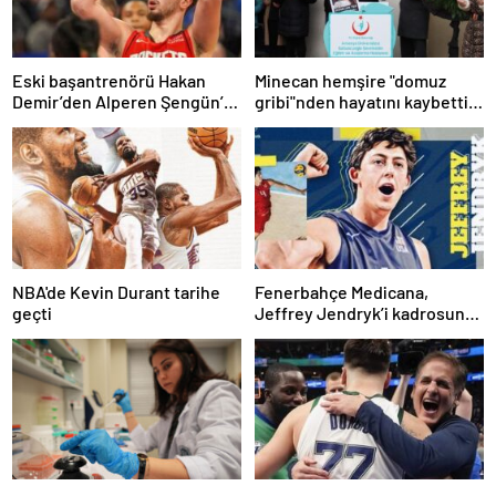
Eski başantrenörü Hakan
Minecan hemşire "domuz
Demir’den Alperen Şengün’e
gribi"nden hayatını kaybetti –
övgü
Haberler | Sağlık Haberleri
NBA'de Kevin Durant tarihe
Fenerbahçe Medicana,
geçti
Jeffrey Jendryk’i kadrosuna
kattı