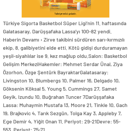
Türkiye Sigorta Basketbol Süper Ligi’nin 11. haftasında
Galatasaray, Darüşşafaka Lassa’yı 100-82 yendi.
Haberin Devamı › Zirve takibini sürdüren sarı-kırmızılı
ekip, 8. galibiyetini elde etti. Kötü gidişi durduramayan
yeşil-siyahlılar ise 9. kez mağlup oldu.Salon: Basketbol
Gelişim MerkeziHakemler: Mehmet Serdar Ünal, Ziya
Özorhon, Özge Şentürk BayraktarGalatasaray:
Livingston 10, Blumbergs 10, Palmer 16, Delgado 10,
Göksenin Köksal 5, Young 5, Cummings 27, Samet
Geyik, Izundu 10, Buğrahan Tuncer 7Darüşşafaka
Lassa: Muhaymin Mustafa 13, Moore 21, Tinkle 10, Gach
19, Brajkovic 4, Tarık Sezgün, Tolga Kay 3, Appleby 7,
Ege Demir 4, Yiğit Onan 11. Periyot: 29-21Devre: 55-
553. Periyot: 75-71