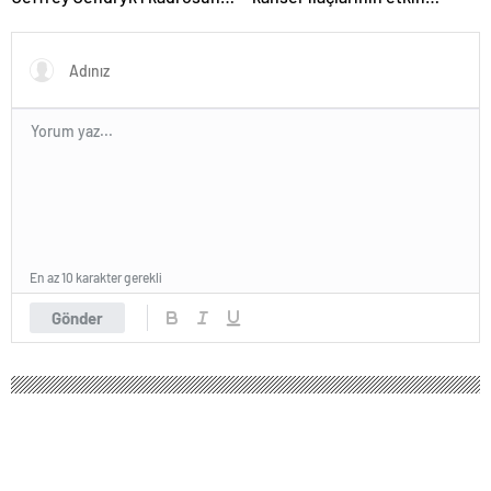
kattı
maddesi yerli imkanlarla
geliştirildi | Sağlık Haberleri
En az 10 karakter gerekli
Gönder