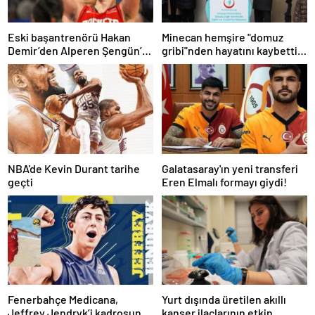
Eski başantrenörü Hakan
Minecan hemşire "domuz
Demir’den Alperen Şengün’e
gribi"nden hayatını kaybetti –
övgü
Haberler | Sağlık Haberleri
NBA'de Kevin Durant tarihe
Galatasaray'ın yeni transferi
geçti
Eren Elmalı formayı giydi!
Fenerbahçe Medicana,
Yurt dışında üretilen akıllı
Jeffrey Jendryk’i kadrosuna
kanser ilaçlarının etkin