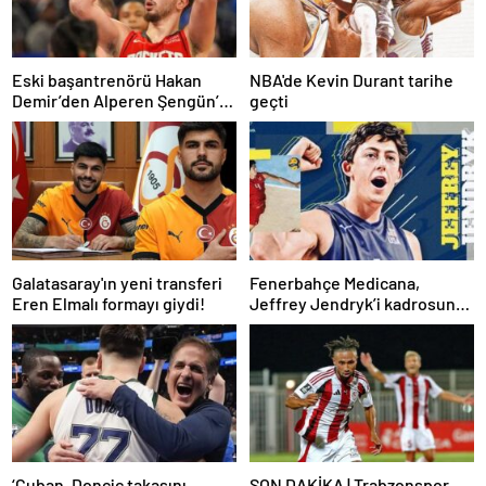
Eski başantrenörü Hakan
NBA'de Kevin Durant tarihe
Demir’den Alperen Şengün’e
geçti
övgü
Galatasaray'ın yeni transferi
Fenerbahçe Medicana,
Eren Elmalı formayı giydi!
Jeffrey Jendryk’i kadrosuna
kattı
‘Cuban, Doncic takasını
SON DAKİKA | Trabzonspor,