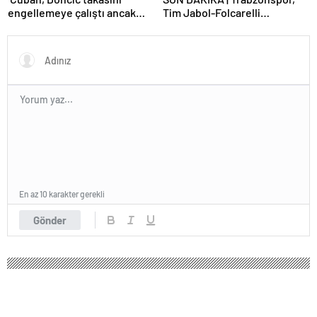
engellemeye çalıştı ancak
Tim Jabol-Folcarelli
geç kaldı’ iddiası! NBA
transferini bitirdi!
Haberleri
En az 10 karakter gerekli
Gönder