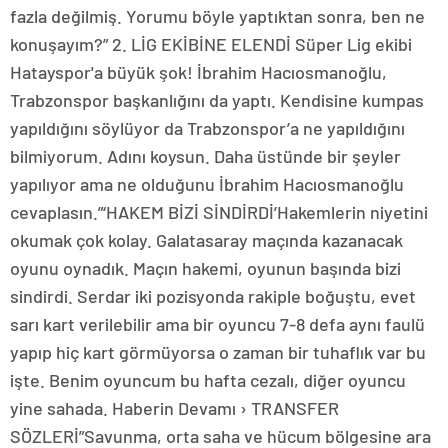
fazla değilmiş. Yorumu böyle yaptıktan sonra, ben ne
konuşayım?” 2. LİG EKİBİNE ELENDİ Süper Lig ekibi
Hatayspor'a büyük şok! İbrahim Hacıosmanoğlu,
Trabzonspor başkanlığını da yaptı. Kendisine kumpas
yapıldığını söylüyor da Trabzonspor’a ne yapıldığını
bilmiyorum. Adını koysun. Daha üstünde bir şeyler
yapılıyor ama ne olduğunu İbrahim Hacıosmanoğlu
cevaplasın.”‘HAKEM BİZİ SİNDİRDİ’Hakemlerin niyetini
okumak çok kolay. Galatasaray maçında kazanacak
oyunu oynadık. Maçın hakemi, oyunun başında bizi
sindirdi. Serdar iki pozisyonda rakiple boğuştu, evet
sarı kart verilebilir ama bir oyuncu 7-8 defa aynı faulü
yapıp hiç kart görmüyorsa o zaman bir tuhaflık var bu
işte. Benim oyuncum bu hafta cezalı, diğer oyuncu
yine sahada. Haberin Devamı › TRANSFER
SÖZLERİ”Savunma, orta saha ve hücum bölgesine ara