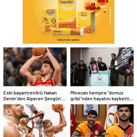
Eski başantrenörü Hakan
Minecan hemşire "domuz
Demir’den Alperen Şengün’e
gribi"nden hayatını kaybetti –
övgü
Haberler | Sağlık Haberleri