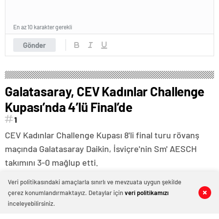
En az 10 karakter gerekli
Gönder
Galatasaray, CEV Kadınlar Challenge
Kupası’nda 4’lü Final’de
1
CEV Kadınlar Challenge Kupası 8'li final turu rövanş
maçında Galatasaray Daikin, İsviçre'nin Sm' AESCH
takımını 3-0 mağlup etti.
Veri politikasındaki amaçlarla sınırlı ve mevzuata uygun şekilde
çerez konumlandırmaktayız. Detaylar için
veri politikamızı
0
0
0
0
inceleyebilirsiniz.