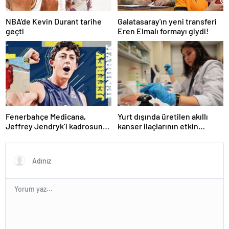
NBA'de Kevin Durant tarihe
Galatasaray'ın yeni transferi
geçti
Eren Elmalı formayı giydi!
Fenerbahçe Medicana,
Yurt dışında üretilen akıllı
Jeffrey Jendryk’i kadrosuna
kanser ilaçlarının etkin
kattı
maddesi yerli imkanlarla
geliştirildi | Sağlık Haberleri