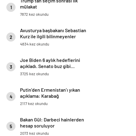
Trump’tan seçim sonrası ilk
mülakat
1
7872 kez okundu
Avusturya başbakanı Sebastian
Kurz ile ilgili bilinmeyenler
2
4834 kez okundu
Joe Biden 6 aylık hedeflerini
açıkladı. Senato buz gibi…
3
3725 kez okundu
Putin’den Ermenistan’ı yıkan
açıklama: Karabağ
4
Azerbaycan’ın ayrılmaz bir
2117 kez okundu
parçasıdır!
Bakan Gül: Darbeci hainlerden
hesap soruluyor
5
2073 kez okundu