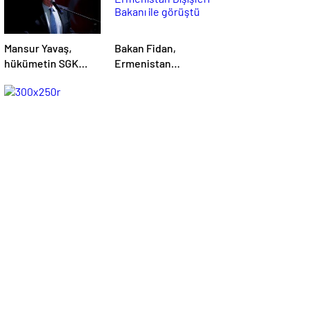
Mansur Yavaş,
Bakan Fidan,
hükümetin SGK
Ermenistan
oyununu açıkladı
Dışişleri Bakanı ile
görüştü