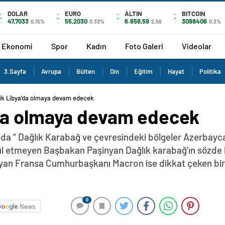
DOLAR
EURO
ALTIN
BITCOIN
47,7033
55,2030
6.658,59
3098406
0.15%
0.33%
2,56
0.3%
Ekonomi
Spor
Kadın
Foto Galeri
Videolar
3.Sayfa
Avrupa
Bülten
Din
Eğitim
Hayat
Politika
k Libya’da olmaya devam edecek
da olmaya devam edecek
da “ Dağlık Karabağ ve çevresindeki bölgeler Azerbayca
abul etmeyen Başbakan Paşinyan Dağlık karabağ'ın sözde 
yan Fransa Cumhurbaşkanı Macron ise dikkat çeken bir z
0
News