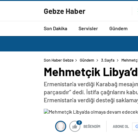
Gebze Haber
Son Dakika
Servisler
Gündem
Son Haber Gebze
Gündem
3.Sayfa
Mehmetçi
Mehmetçik Libya’
Ermenistan'a verdiği Karabağ mesajın
parçasıdır” dedi. İstifa çağrılarını k
Ermenistan'a verdiği desteği saklama
0
BEĞENDİM
ABONE OL