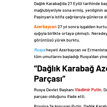
Dağlık Karabağ’da 27 Eylül tarihinde ba
mağlubiyetiyle sona ermiş, yenilginin 
Paşinyan’a istifa çağrılarıyla günlerce 
Azerbaycan
27 yıl sonra işgalden kurtu
ışığıyla birlikte ortaya çıkmıştı. Nere
görüntüsü yürek burktu.
Rusya
heyeti Azerbaycan ve Ermenistan
tüm umutlarını başladığı Rusya’dan yine
“Dağlık Karabağ Az
Parçası”
Rusya Devlet Başkanı
Vladimir Putin
, D
parçası olduğunu ifade etti.
Rossiya 1’e konuşan Putin, Dağlık Karaba