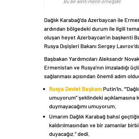
Bu bir alıntı metin örneğidir.
Dağlık Karabağ’da Azerbaycan ile Erme
ardından bölgedeki durum ile ilgili t
oluşan heyet Azerbaycan’ın başkenti B
Rusya Dışişleri Bakanı Sergey Lavrov’d
Başbakan Yardımcıları Aleksandr Nova
Ermenistan ve Rusya’nın imzaladığı üçlü
sağlanması açısından önemli adım oldu
Rusya Devlet Başkanı
Putin’in, “‘Dağ
umuyorum” şeklindeki açıklamasına kat
duymayacağımı umuyorum.
Umarım Dağlık Karabağ bahsi geçtiği
kaldırılmasından ve bir zamanlar birbi
duyacağız.” dedi.