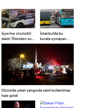
İşyerine otomobil
İstanbul'da bu
daldı! Ölümden sun
kurala uymayan
anda kurtuldular
özel halk otobüsleri
yandı… Ruhsatları
iptal ediliyor
Düzce'de çıkan yangında cami kullanılmaz
hale geldi