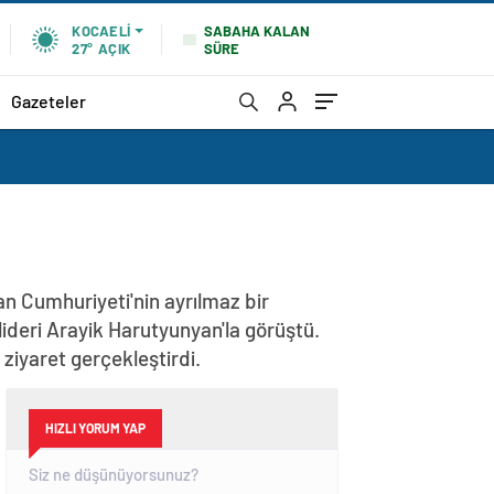
SABAHA KALAN
KOCAELI
SÜRE
27°
AÇIK
Gazeteler
n Cumhuriyeti'nin ayrılmaz bir
lideri Arayik Harutyunyan'la görüştü.
iyaret gerçekleştirdi.
HIZLI YORUM YAP