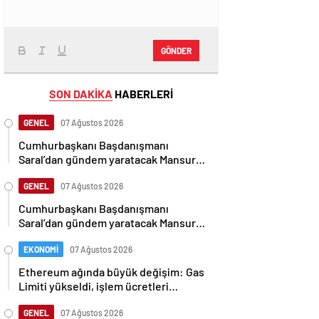
GÖNDER
SON DAKİKA
HABERLERİ
GENEL
07 Ağustos 2026
Cumhurbaşkanı Başdanışmanı
Saral’dan gündem yaratacak Mansur
Yavaş iddiası
GENEL
07 Ağustos 2026
Cumhurbaşkanı Başdanışmanı
Saral’dan gündem yaratacak Mansur
Yavaş iddiası
EKONOMİ
07 Ağustos 2026
Ethereum ağında büyük değişim: Gas
Limiti yükseldi, işlem ücretleri
düşebilir mi?
GENEL
07 Ağustos 2026