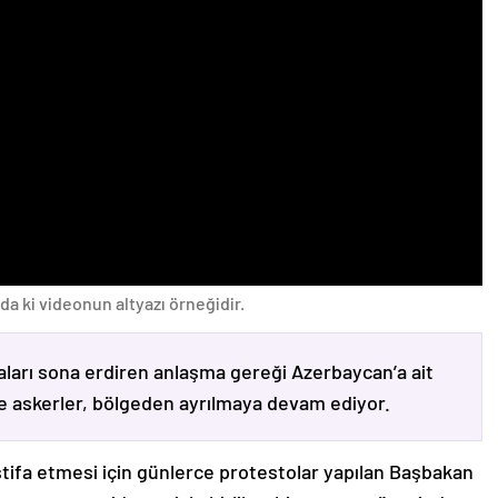
da ki videonun altyazı örneğidir.
ları sona erdiren anlaşma gereği Azerbaycan’a ait
ve askerler, bölgeden ayrılmaya devam ediyor.
stifa etmesi için günlerce protestolar yapılan Başbakan