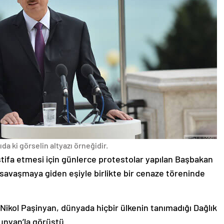
da ki görselin altyazı örneğidir.
stifa etmesi için günlerce protestolar yapılan Başbakan
avaşmaya giden eşiyle birlikte bir cenaze töreninde
 Nikol Paşinyan, dünyada hiçbir ülkenin tanımadığı Dağlık
unyan’la görüştü.