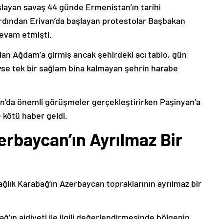
şlayan savaş 44 günde Ermenistan’ın tarihi
ardından Erivan’da başlayan protestolar Başbakan
devam etmişti.
lan Ağdam’a girmiş ancak şehirdeki acı tablo, gün
deyse tek bir sağlam bina kalmayan şehrin harabe
’da önemli görüşmeler gerçekleştirirken Paşinyan’a
 kötü haber geldi.
erbaycan’ın Ayrılmaz Bir
ağlık Karabağ’ın Azerbaycan topraklarının ayrılmaz bir
ğ’ın aidiyeti ile ilgili değerlendirmesinde bölgenin