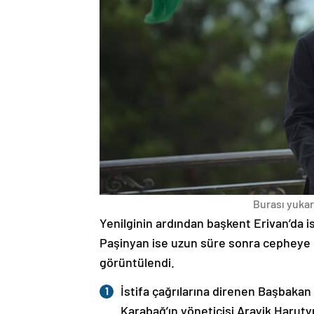
Burası yukarı
Yenilginin ardından başkent Erivan’da i
Paşinyan ise uzun süre sonra cepheye s
görüntülendi.
İstifa çağrılarına direnen Başbakan
Karabağ’ın yöneticisi Arayik Haruty