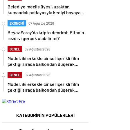
Belediye meclis üyesi, uzaktan
kumandalı patlayıcıyla kediyi havaya
uçurmaya çalıştı
EKONOMİ
07 Ağustos 2026
Beyaz Saray’da kripto devrimi: Bitcoin
rezervi gerçek olabilir mi?
GENEL
07 Ağustos 2026
Model, iki erkekle cinsel içerikli film
çektiği sırada balkondan düşerek
hayatını kaybetti
GENEL
07 Ağustos 2026
Model, iki erkekle cinsel içerikli film
çektiği sırada balkondan düşerek
hayatını kaybetti
KATEGORİNİN POPÜLERLERİ