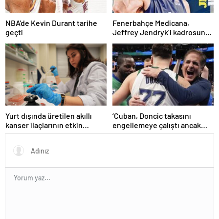
NBA'de Kevin Durant tarihe
Fenerbahçe Medicana,
geçti
Jeffrey Jendryk’i kadrosuna
kattı
Yurt dışında üretilen akıllı
‘Cuban, Doncic takasını
kanser ilaçlarının etkin
engellemeye çalıştı ancak
maddesi yerli imkanlarla
geç kaldı’ iddiası! NBA
geliştirildi | Sağlık Haberleri
Haberleri