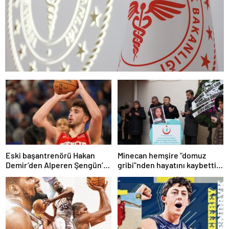
Eski başantrenörü Hakan
Minecan hemşire "domuz
Demir’den Alperen Şengün’e
gribi"nden hayatını kaybetti –
övgü
Haberler | Sağlık Haberleri