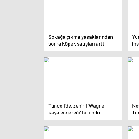
Sokağa çıkma yasaklarından
Yür
sonra köpek satışları arttı
ins
Tunceli’de, zehirli ‘Wagner
Ne
kaya engereği’ bulundu!
Tü