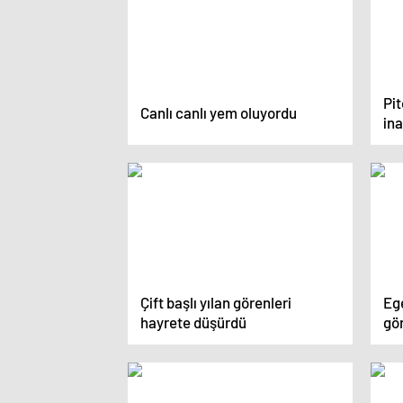
Pi
Canlı canlı yem oluyordu
in
Çift başlı yılan görenleri
Ege
hayrete düşürdü
gö