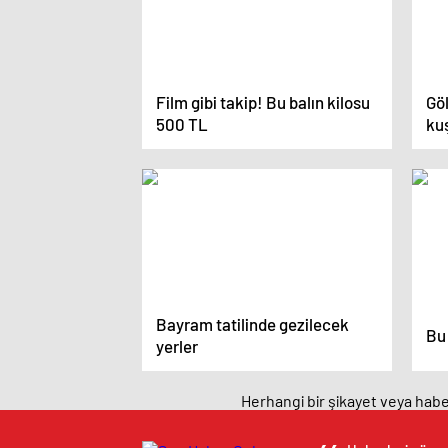
Film gibi takip! Bu balın kilosu
Gö
500 TL
kuş
Bayram tatilinde gezilecek
Bu 
yerler
Herhangi bir şikayet veya haber