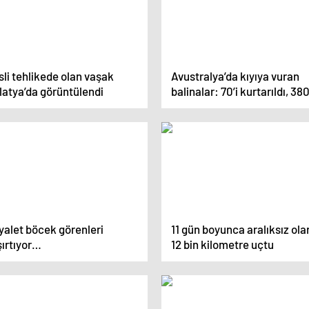
li tehlikede olan vaşak
Avustralya’da kıyıya vuran
latya’da görüntülendi
balinalar: 70’i kurtarıldı, 380
öldü
yalet böcek görenleri
11 gün boyunca aralıksız ola
şırtıyor…
12 bin kilometre uçtu