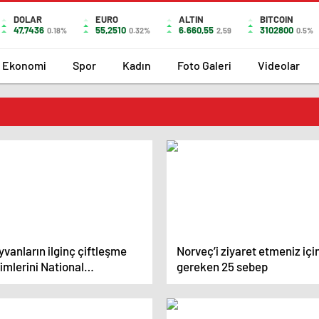
DOLAR
EURO
ALTIN
BITCOIN
47,7436
55,2510
6.660,55
3102800
0.18%
0.32%
2,59
0.5%
Ekonomi
Spor
Kadın
Foto Galeri
Videolar
vanların ilginç çiftleşme
Norveç’i ziyaret etmeniz içi
imlerini National
gereken 25 sebep
ographic görüntüledi.