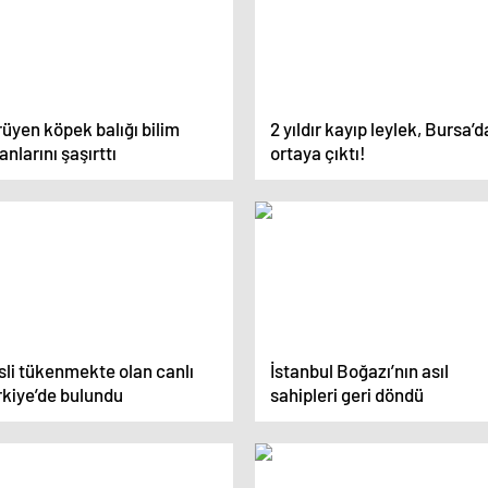
üyen köpek balığı bilim
2 yıldır kayıp leylek, Bursa’d
anlarını şaşırttı
ortaya çıktı!
sli tükenmekte olan canlı
İstanbul Boğazı’nın asıl
rkiye’de bulundu
sahipleri geri döndü