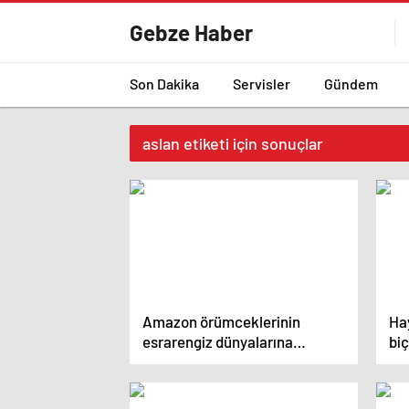
Gebze Haber
Son Dakika
Servisler
Gündem
aslan etiketi için sonuçlar
Amazon örümceklerinin
Hay
esrarengiz dünyalarına
biç
gitmeye hazır olun.
Ge