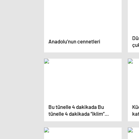
Dü
Anadolu’nun cennetleri
çu
Bu tünelle 4 dakikada Bu
Kü
tünelle 4 dakikada “iklim”
kat
değişecek