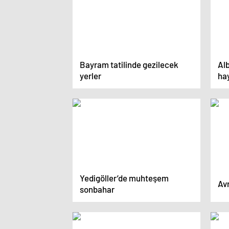
Bayram tatilinde gezilecek
Al
yerler
ha
Yedigöller’de muhteşem
Avr
sonbahar