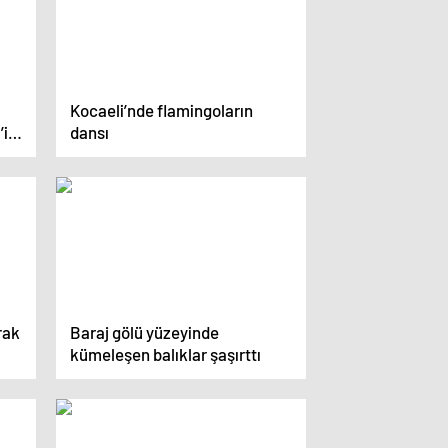
Kocaeli’nde flamingoların
’i
dansı
rak
Baraj gölü yüzeyinde
kümeleşen balıklar şaşırttı