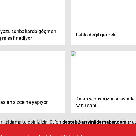
lyazı, sonbaharda göçmen
Tablo değil gerçek
 misafir ediyor
Onlarca boynuzun arasında
aslan sizce ne yapıyor
canlı canlı.
 kaldırma talebiniz için lütfen
destek@artvinliderhaber.com.tr
ad