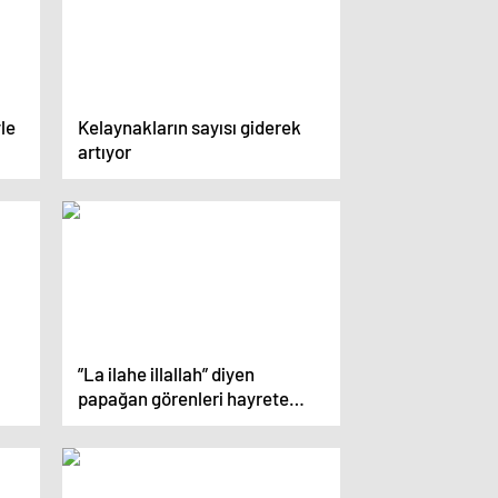
le
Kelaynakların sayısı giderek
artıyor
”La ilahe illallah” diyen
papağan görenleri hayrete
düşürüyor