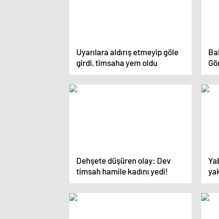
Uyarılara aldırış etmeyip göle
Bal
girdi, timsaha yem oldu
Gör
in
Dehşete düşüren olay: Dev
Ya
timsah hamile kadını yedi!
ya
dü