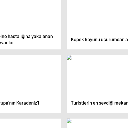
bino hastalığına yakalanan
Köpek koyunu uçurumdan at
yvanlar
upa’nın Karadeniz’i
Turistlerin en sevdiği mekan