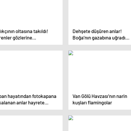
ıkçının oltasına takıldı!
Dehşete düşüren anlar!
enler gözlerine
Boğa’nın gazabına uğradı…
anamadı…
ban hayatından fotokapana
Van Gölü Havzası’nın narin
kalanan anlar hayrete
kuşları flamingolar
şürdü