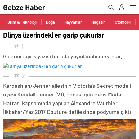
Gebze Haber
Bilim & Teknoloji
Doğa
Hayvanlar
Magazin
Otomobil
Dünya üzerindeki en garip çukurlar
1
Galerinin giriş yazısı burada yayınlanabilmektedir.
2
Kardashian/Jenner ailesinin Victoria’s Secret modeli
üyesi Kendall Jenner (21), önceki gün Paris Moda
Haftası kapsamında yapılan Alexandre Vauthier
İlkbahar/Yaz 2017 Couture defilesinde podyuma çıktı.