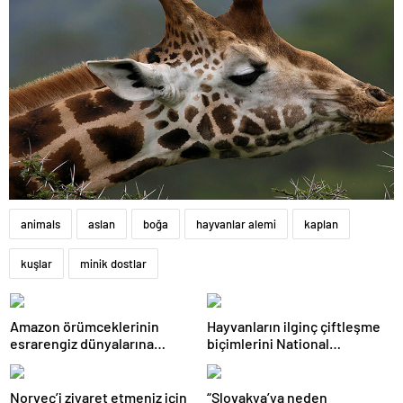
animals
aslan
boğa
hayvanlar alemi
kaplan
kuşlar
minik dostlar
Amazon örümceklerinin
Hayvanların ilginç çiftleşme
esrarengiz dünyalarına
biçimlerini National
gitmeye hazır olun.
Geographic görüntüledi.
Norveç’i ziyaret etmeniz için
“Slovakya’ya neden