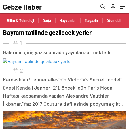
Gebze Haber
Bilim & Teknoloji
Doğa
Hayvanlar
Magazin
Otomobil
Bayram tatilinde gezilecek yerler
1
Galerinin giriş yazısı burada yayınlanabilmektedir.
2
Kardashian/Jenner ailesinin Victoria’s Secret modeli
üyesi Kendall Jenner (21), önceki gün Paris Moda
Haftası kapsamında yapılan Alexandre Vauthier
İlkbahar/Yaz 2017 Couture defilesinde podyuma çıktı.