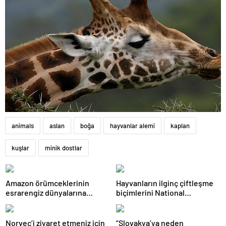
animals
aslan
boğa
hayvanlar alemi
kaplan
kuşlar
minik dostlar
Amazon örümceklerinin
Hayvanların ilginç çiftleşme
esrarengiz dünyalarına
biçimlerini National
gitmeye hazır olun.
Geographic görüntüledi.
Norveç’i ziyaret etmeniz için
“Slovakya’ya neden